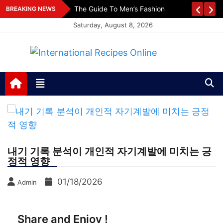
Skip
Big Lessons Learned From Recent Earthquak
BREAKING NEWS
to
Saturday, August 8, 2026
content
International Recipes
Recipes, Kitchen‌ & Home – Food Community
Online
내기 기록 분석이 개인적 자기계발에 미치는 긍
정적 영향
01/18/2026
Admin
Share and Enjoy !