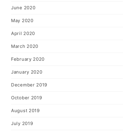
June 2020
May 2020
April 2020
March 2020
February 2020
January 2020
December 2019
October 2019
August 2019
July 2019