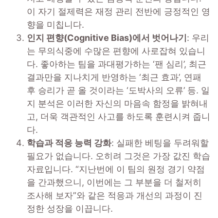
이 자기 절제력은 재정 관리 전반에 긍정적인 영
향을 미칩니다.
인지 편향(Cognitive Bias)에서 벗어나기
: 우리
는 무의식중에 수많은 편향에 사로잡혀 있습니
다. 좋아하는 팀을 과대평가하는 ‘팬 심리’, 최근
결과만을 지나치게 반영하는 ‘최근 효과’, 연패
후 승리가 곧 올 것이라는 ‘도박사의 오류’ 등. 일
지 분석은 이러한 자신의 마음속 함정을 밝혀내
고, 더욱 객관적인 사고를 하도록 훈련시켜 줍니
다.
학습과 적응 능력 강화
: 실패한 베팅을 두려워할
필요가 없습니다. 오히려 그것은 가장 값진 학습
자료입니다. “지난번에 이 팀의 원정 경기 약점
을 간과했으니, 이번에는 그 부분을 더 철저히
조사해 보자”와 같은 적응과 개선의 과정이 진
정한 성장을 이끕니다.