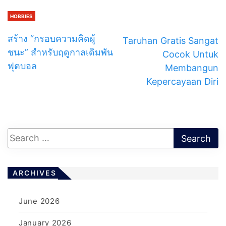
HOBBIES
สร้าง “กรอบความคิดผู้
Taruhan Gratis Sangat
ชนะ” สำหรับฤดูกาลเดิมพัน
Cocok Untuk
ฟุตบอล
Membangun
Kepercayaan Diri
ARCHIVES
June 2026
January 2026