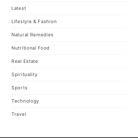
Latest
Lifestyle & Fashion
Natural Remedies
Nutritional Food
Real Estate
Spirituality
Sports
Technology
Travel