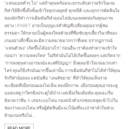
"แฟนบอลทั่วๆ ไป" แต่ถ้าคุณพร้อมจะยกระดับความรักในเกม
กีฬาให้ลึกซึ้งถึงขั้นเข้าใจทุกกลยุทธ์ ทุกสถิติ และทุกการตัดสินใจ
ของนักกีฬา การเดิมพันกีฬาออนไลน์บนแพลตฟอร์มคุณภาพ
อย่าง UFABET อาจเป็นกุญแจสำคัญที่เปลี่ยนคุณจากผู้ชม
ธรรมดา ให้กลายเป็นผู้หลงใหลตัวยงที่ซึมซับทุกเสี้ยววินาทีของ
เกมอย่างลึกซึ้งและมีความหมายมากกว่าที่เคย ปรากฏการณ์
"แฟนตัวยง" เกิดขึ้นได้อย่างไร? ก่อนอื่น เราต้องทำความเข้าใจ
ก่อนว่า "ความหลงใหล" ในกีฬามันไม่ได้เกิดขึ้นลอยๆ แต่เกิดจาก
"การลงทุนทางอารมณ์และสติปัญญา" ยิ่งคุณเข้าใจเกมมากเท่า
ไหร่ คุณก็ยิ่งรักมันมากขึ้นเท่านั้น การเดิมพันกีฬาไม่ได้ทำให้คุณ
รักกีฬาน้อยลง แต่มันคือ "เลนส์ขยาย" ที่ทำให้คุณเห็นราย
ละเอียดที่เมื่อก่อนมองไม่เห็น ลองนึกภาพ: เมื่อก่อนคุณอาจจะดู
บอลแค่ดูว่าใครยิงประตูได้บ้าง แต่เมื่อเริ่มเดิมพัน คุณจะเริ่ม
สังเกตว่าทีม A เล่นระบบไหน กองหน้าตัวเก่งชอบหลุดเข้าไปใน
ช่องว่างแบบไหน หรือผู้ตัดสินมีแนวโน้มที่จะเป่าฟาล์วในช่วง
ท้ายเกมหรือไม่…
READ MORE